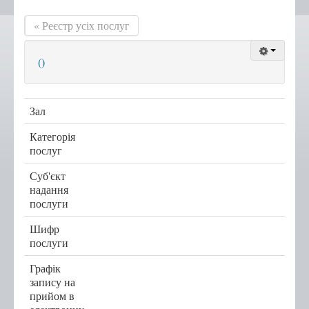
« Реєстр усіх послуг
Положення, Регламент
Структура
()
Графік роботи
Новини центру
Зал
Новини Тернопільської
міської ради
Категорія
Сертифікати
послуг
Корисна інформація
Суб'єкт
надання
Віддалені робочі місця адміністраторів ЦНАП
послуги
с.Курівці
Шифр
с. Іванківці
послуги
с. Чернихів
Графік
с. Кобзарівка
запису на
прийом в
с. Городище