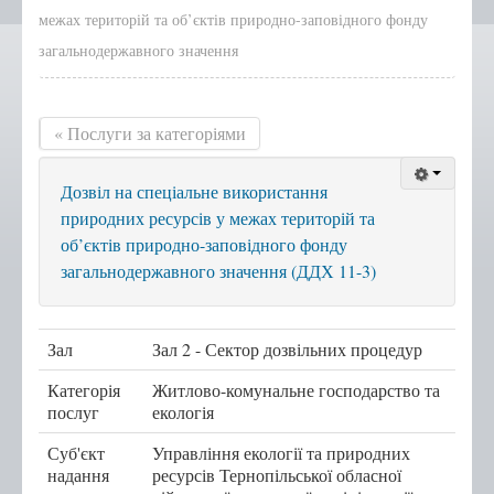
межах територій та об’єктів природно-заповідного фонду
Положення, Регламент
загальнодержавного значення
Структура
Графік роботи
« Послуги за категоріями
Новини центру
Новини Тернопільської
Дозвіл на спеціальне використання
міської ради
природних ресурсів у межах територій та
Сертифікати
об’єктів природно-заповідного фонду
Корисна інформація
загальнодержавного значення (ДДХ 11-3)
Віддалені робочі місця адміністраторів ЦНАП
с.Курівці
Зал
Зал 2 - Сектор дозвільних процедур
с. Іванківці
Категорія
Житлово-комунальне господарство та
с. Чернихів
послуг
екологія
с. Кобзарівка
Суб'єкт
Управління екології та природних
надання
ресурсів Тернопільської обласної
с. Городище