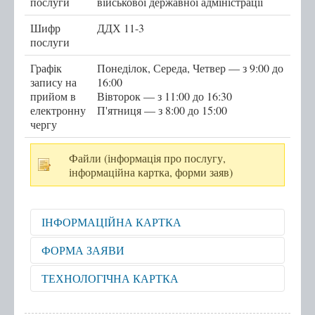
послуги
військової державної адміністрації
Послуги
Шифр
ДДХ 11-3
послуги
Послуги передбачені для захисників та
Графік
Понеділок, Середа, Четвер — з 9:00 до
захисниць
запису на
16:00
прийом в
Тернопільська міська рада
Вівторок — з 11:00 до 16:30
електронну
П'ятниця — з 8:00 до 15:00
Міністерство у справах ветеранів України
чергу
е-Ветеран
Файли (інформація про послугу,
Послуги за категоріями
інформаційна картка, форми заяв)
Послуги за суб'єктами надання
Перелік всіх послуг
ІНФОРМАЦІЙНА КАРТКА
Державні послуги онлайн
Відкрити для перегляду
ФОРМА ЗАЯВИ
Запис на прийом
Відкрити для перегляду
ТЕХНОЛОГІЧНА КАРТКА
Черга
Відкрити для перегляду