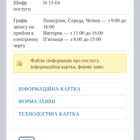
Шифр
Н-15-04
послуги
Послуги
Графік
Понеділок, Середа, Четвер — з 9:00 до
Послуги передбачені для захисників та
запису на
16:00
прийом в
захисниць
Вівторок — з 11:00 до 16:00
електронну
П'ятниця — з 8:00 до 15:00
Тернопільська міська рада
чергу
Міністерство у справах ветеранів України
Файли (інформація про послугу,
е-Ветеран
інформаційна картка, форми заяв)
Послуги за категоріями
Послуги за суб'єктами надання
ІНФОРМАЦІЙНА КАРТКА
Перелік всіх послуг
Відкрити для перегляду
ФОРМА ЗАЯВИ
Державні послуги онлайн
Відкрити для перегляду
ТЕХНОЛОГІЧНА КАРТКА
Запис на прийом
Відкрити для перегляду
Черга