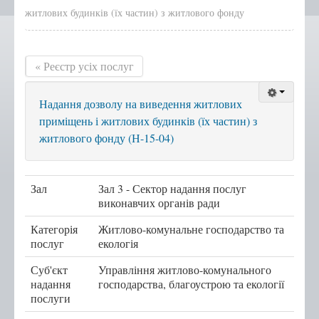
житлових будинків (їх частин) з житлового фонду
Положення, Регламент
Структура
« Реєстр усіх послуг
Графік роботи
Новини центру
Надання дозволу на виведення житлових
Новини Тернопільської
приміщень і житлових будинків (їх частин) з
міської ради
житлового фонду (Н-15-04)
Сертифікати
Корисна інформація
Зал
Зал 3 - Сектор надання послуг
Віддалені робочі місця адміністраторів ЦНАП
виконавчих органів ради
с.Курівці
Категорія
Житлово-комунальне господарство та
с. Іванківці
послуг
екологія
с. Чернихів
Суб'єкт
Управління житлово-комунального
надання
господарства, благоустрою та екології
с. Кобзарівка
послуги
с. Городище