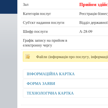
Прийом здійс
Зал
Категорія послуг
Реєстрація бізнес
Суб'єкт надання послуги
Відділ державної
Шифр послуги
А-28-09
Графік запису на прийом в
електронну чергу
Файли (інформація про послугу, інформаці
ІНФОРМАЦІЙНА КАРТКА
Відкрити для перегляду
ФОРМА ЗАЯВИ
Відкрити для перегляду
ТЕХНОЛОГІЧНА КАРТКА
Відкрити для перегляду