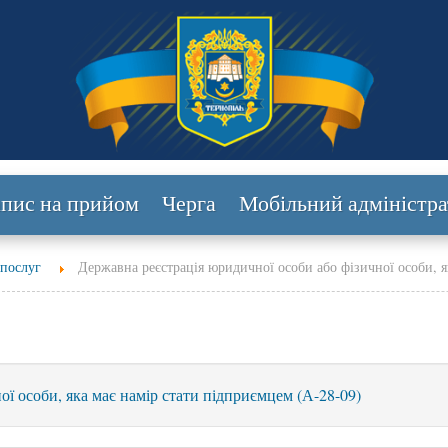
апис на прийом
Черга
Мобільний адміністра
 послуг
Державна реєстрація юридичної особи або фізичної особи, 
ї особи, яка має намір стати підприємцем (А-28-09)