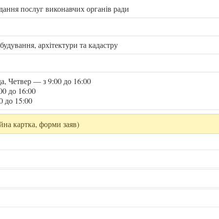
адання послуг виконавчих органів ради
будування, архітектури та кадастру
а, Четвер — з 9:00 до 16:00
00 до 16:00
0 до 15:00
йна картка, форми заяв)