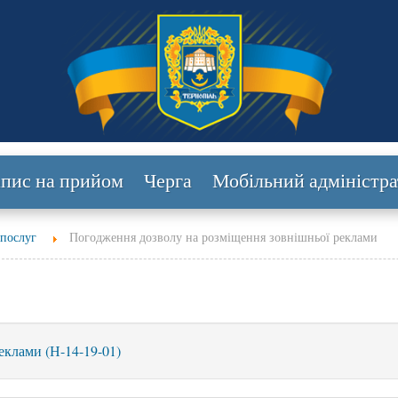
апис на прийом
Черга
Мобільний адміністра
 послуг
Погодження дозволу на розміщення зовнішньої реклами
еклами (Н-14-19-01)