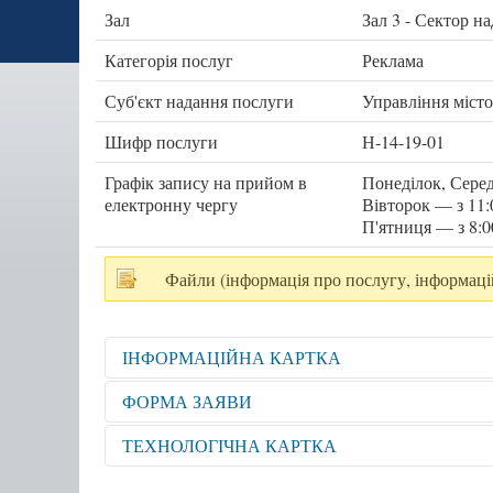
Зал
Зал 3 - Сектор н
Категорія послуг
Реклама
Суб'єкт надання послуги
Управління місто
Шифр послуги
Н-14-19-01
Графік запису на прийом в
Понеділок, Серед
електронну чергу
Вівторок — з 11:
П'ятниця — з 8:0
Файли (інформація про послугу, інформаці
ІНФОРМАЦІЙНА КАРТКА
Відкрити для перегляду
ФОРМА ЗАЯВИ
Відкрити для перегляду
ТЕХНОЛОГІЧНА КАРТКА
Відкрити для перегляду