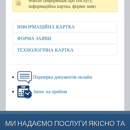
Файли (інформація про послугу,
інформаційна картка, форми заяв)
Мобільний адміністратор
ІНФОРМАЦІЙНА КАРТКА
Перелік категорій суб'єктів звернень
Перелік послуг
Відкрити для перегляду
ФОРМА ЗАЯВИ
Відкрити для перегляду
Контакти
ТЕХНОЛОГІЧНА КАРТКА
Відкрити для перегляду
Центр надання адміністративних послуг
Центр рекрутингу української армії
Перевірка документів онлайн
Запис на прийом
МИ НАДАЄМО ПОСЛУГИ ЯКІСНО ТА