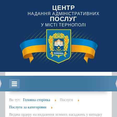
ЦЕНТР
НАДАННЯ АДМІНІСТРАТИВНИХ
ПОСЛУГ
У МІСТІ ТЕРНОПОЛІ
Головна
Ви тут:
Головна сторінка
Послуги
Послуги за категоріями
Видача ордеру на видалення зелених насаджень у випадку
Інформація