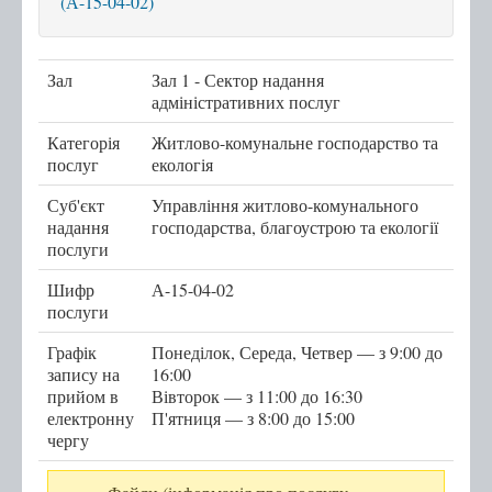
(А-15-04-02)
Послуги
Зал
Зал 1 - Сектор надання
Послуги передбачені для захисників та
адміністративних послуг
захисниць
Категорія
Житлово-комунальне господарство та
Тернопільська міська рада
послуг
екологія
Міністерство у справах ветеранів України
Суб'єкт
Управління житлово-комунального
е-Ветеран
надання
господарства, благоустрою та екології
послуги
Послуги за категоріями
Шифр
А-15-04-02
Послуги за суб'єктами надання
послуги
Перелік всіх послуг
Графік
Понеділок, Середа, Четвер — з 9:00 до
Державні послуги онлайн
запису на
16:00
прийом в
Вівторок — з 11:00 до 16:30
Запис на прийом
електронну
П'ятниця — з 8:00 до 15:00
чергу
Черга