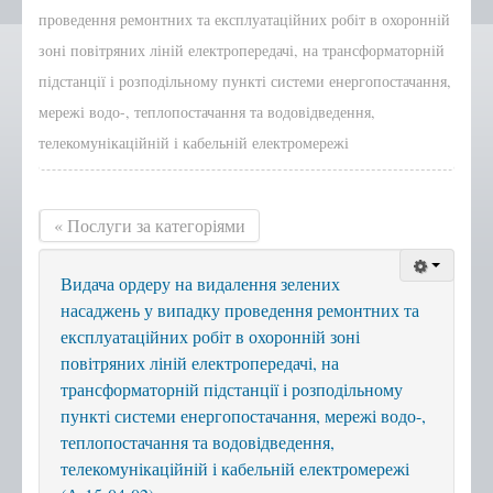
проведення ремонтних та експлуатаційних робіт в охоронній
Положення, Регламент
зоні повітряних ліній електропередачі, на трансформаторній
Структура
підстанції і розподільному пункті системи енергопостачання,
мережі водо-, теплопостачання та водовідведення,
Графік роботи
телекомунікаційній і кабельній електромережі
Новини центру
Новини Тернопільської
міської ради
« Послуги за категоріями
Сертифікати
Корисна інформація
Видача ордеру на видалення зелених
Віддалені робочі місця адміністраторів ЦНАП
насаджень у випадку проведення ремонтних та
експлуатаційних робіт в охоронній зоні
с.Курівці
повітряних ліній електропередачі, на
с. Іванківці
трансформаторній підстанції і розподільному
с. Чернихів
пункті системи енергопостачання, мережі водо-,
теплопостачання та водовідведення,
с. Кобзарівка
телекомунікаційній і кабельній електромережі
с. Городище