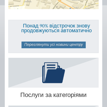
Положення, Регламент
Структура
Графік роботи
Понад 90% відстрочок знову
продовжуються автоматично
Новини центру
Новини Тернопільської
міської ради
Переглянути усі новини центру
Сертифікати
Корисна інформація
Віддалені робочі місця адміністраторів ЦНАП
с.Курівці
с. Іванківці
с. Чернихів
Послуги за категоріями
с. Кобзарівка
с. Городище