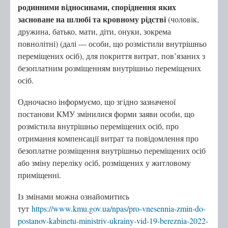
родинними відносинами, споріднення яких
засноване на шлюбі та кровному рідстві
(чоловік,
дружина, батько, мати, діти, онуки, зокрема
повнолітні) (далі — особи, що розмістили внутрішньо
переміщених осіб), для покриття витрат, пов’язаних з
безоплатним розміщенням внутрішньо переміщених
осіб.
Одночасно інформуємо, що згідно зазначеної
постанови КМУ змінилися форми заяви особи, що
розмістила внутрішньо переміщених осіб, про
отримання компенсації витрат та повідомлення про
безоплатне розміщення внутрішньо переміщених осіб
або зміну переліку осіб, розміщених у житловому
приміщенні.
Із змінами можна ознайомитись
тут
https://www.kmu.gov.ua/npas/pro-vnesennia-zmin-do-
postanov-kabinetu-ministriv-ukrainy-vid-19-bereznia-2022-