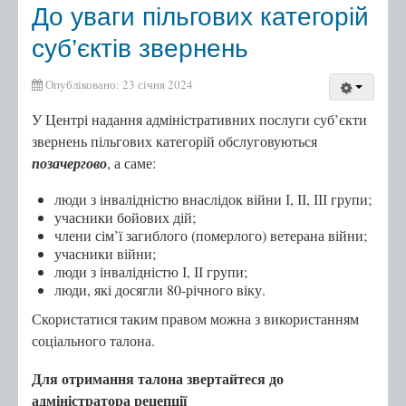
До уваги пільгових категорій
Мобільний адміністратор
суб’єктів звернень
Опубліковано: 23 січня 2024
Перелік категорій суб'єктів звернень
Перелік послуг
У Центрі надання адміністративних послуги суб’єкти
звернень пільгових категорій обслуговуються
Контакти
позачергово
, а саме:
люди з інвалідністю внаслідок війни І, ІІ, ІІІ групи;
Центр надання адміністративних послуг
учасники бойових дій;
Центр рекрутингу української армії
члени сім’ї загиблого (померлого) ветерана війни;
учасники війни;
люди з інвалідністю І, ІІ групи;
люди, які досягли 80-річного віку.
Скористатися таким правом можна з використанням
соціального талона.
Для отримання талона звертайтеся до
адміністратора рецепції