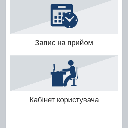
Послуги
Послуги передбачені для захисників та
захисниць
Тернопільська міська рада
Запис на прийом
Міністерство у справах ветеранів України
е-Ветеран
Послуги за категоріями
Послуги за суб'єктами надання
Перелік всіх послуг
Державні послуги онлайн
Кабінет користувача
Запис на прийом
Черга