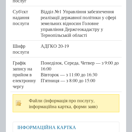
послуг
Послуги
Суб'єкт
Відділ №1 Управління забезпечення
надання
реалізації державної політики у сфері
послуги
земельних відносин Головне
Послуги передбачені для захисників та
управління Держгеокадастру у
захисниць
Тернопільській області
Тернопільська міська рада
Шифр
АДГКО 20-19
Міністерство у справах ветеранів України
послуги
е-Ветеран
Графік
Понеділок, Середа, Четвер — з 9:00 до
запису на
Послуги за категоріями
16:00
прийом в
Вівторок — з 11:00 до 16:30
Послуги за суб'єктами надання
електронну
П'ятниця — з 8:00 до 15:00
чергу
Перелік всіх послуг
Державні послуги онлайн
Файли (інформація про послугу,
інформаційна картка, форми заяв)
Запис на прийом
ІНФОРМАЦІЙНА КАРТКА
Черга