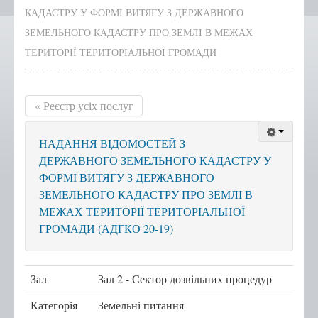
КАДАСТРУ У ФОРМІ ВИТЯГУ З ДЕРЖАВНОГО
Положення, Регламент
ЗЕМЕЛЬНОГО КАДАСТРУ ПРО ЗЕМЛІ В МЕЖАХ
Структура
ТЕРИТОРІЇ ТЕРИТОРІАЛЬНОЇ ГРОМАДИ
Графік роботи
Новини центру
« Реєстр усіх послуг
Новини Тернопільської
міської ради
НАДАННЯ ВІДОМОСТЕЙ З
Сертифікати
ДЕРЖАВНОГО ЗЕМЕЛЬНОГО КАДАСТРУ У
Корисна інформація
ФОРМІ ВИТЯГУ З ДЕРЖАВНОГО
ЗЕМЕЛЬНОГО КАДАСТРУ ПРО ЗЕМЛІ В
Віддалені робочі місця адміністраторів ЦНАП
МЕЖАХ ТЕРИТОРІЇ ТЕРИТОРІАЛЬНОЇ
с.Курівці
ГРОМАДИ (АДГКО 20-19)
с. Іванківці
с. Чернихів
Зал
Зал 2 - Сектор дозвільних процедур
с. Кобзарівка
Категорія
Земельні питання
с. Городище