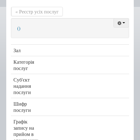
« Реєстр усіх послуг
Положення, Регламент
Структура
()
Графік роботи
Новини центру
Зал
Новини Тернопільської
міської ради
Категорія
Сертифікати
послуг
Корисна інформація
Суб'єкт
надання
Віддалені робочі місця адміністраторів ЦНАП
послуги
с.Курівці
Шифр
с. Іванківці
послуги
с. Чернихів
Графік
с. Кобзарівка
запису на
прийом в
с. Городище