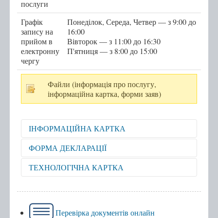
послуги
Послуги
Графік
Понеділок, Середа, Четвер — з 9:00 до
запису на
16:00
Послуги передбачені для захисників та
прийом в
Вівторок — з 11:00 до 16:30
електронну
захисниць
П'ятниця — з 8:00 до 15:00
чергу
Тернопільська міська рада
Міністерство у справах ветеранів України
Файли (інформація про послугу,
інформаційна картка, форми заяв)
е-Ветеран
Послуги за категоріями
ІНФОРМАЦІЙНА КАРТКА
Послуги за суб'єктами надання
Перелік всіх послуг
Відкрити для перегляду
ФОРМА ДЕКЛАРАЦІЇ
Державні послуги онлайн
Відкрити для перегляду
ТЕХНОЛОГІЧНА КАРТКА
Запис на прийом
Відкрити для перегляду
Черга
Перевірка документів онлайн