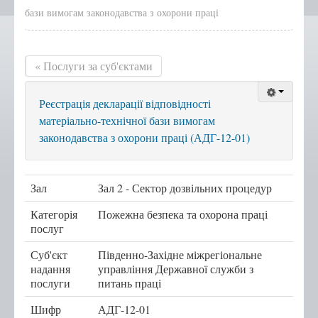
бази вимогам законодавства з охорони праці
Положення, Регламент
Структура
« Послуги за суб'єктами
Графік роботи
Новини центру
Реєстрація декларації відповідності
Новини Тернопільської
матеріально-технічної бази вимогам
міської ради
законодавства з охорони праці (АДГ-12-01)
Сертифікати
Корисна інформація
Зал
Зал 2 - Сектор дозвільних процедур
Віддалені робочі місця адміністраторів ЦНАП
Категорія
Пожежна безпека та охорона праці
с.Курівці
послуг
с. Іванківці
Суб'єкт
Південно-Західне міжрегіональне
с. Чернихів
надання
управління Державної служби з
послуги
питань праці
с. Кобзарівка
с. Городище
Шифр
АДГ-12-01