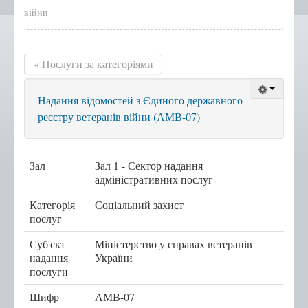
війни
Положення, Регламент
Структура
« Послуги за категоріями
Графік роботи
Новини центру
Надання відомостей з Єдиного державного
Новини Тернопільської
реєстру ветеранів війни (АМВ-07)
міської ради
Сертифікати
Зал
Зал 1 - Сектор надання
Корисна інформація
адміністративних послуг
Віддалені робочі місця адміністраторів ЦНАП
Категорія
Соціальний захист
с.Курівці
послуг
с. Іванківці
Суб'єкт
Міністерство у справах ветеранів
с. Чернихів
надання
України
послуги
с. Кобзарівка
Шифр
АМВ-07
с. Городище