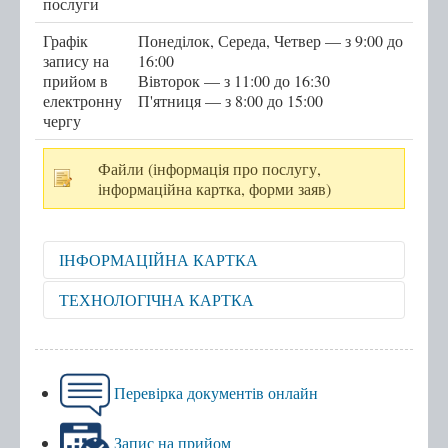
послуги
Послуги
Графік
Понеділок, Середа, Четвер — з 9:00 до
запису на
16:00
Послуги передбачені для захисників та
прийом в
Вівторок — з 11:00 до 16:30
електронну
П'ятниця — з 8:00 до 15:00
захисниць
чергу
Тернопільська міська рада
Файли (інформація про послугу,
Міністерство у справах ветеранів України
інформаційна картка, форми заяв)
е-Ветеран
Послуги за категоріями
ІНФОРМАЦІЙНА КАРТКА
Послуги за суб'єктами надання
Перелік всіх послуг
Відкрити для перегляду
ТЕХНОЛОГІЧНА КАРТКА
Державні послуги онлайн
Відкрити для перегляду
Запис на прийом
Перевірка документів онлайн
Черга
Запис на прийом