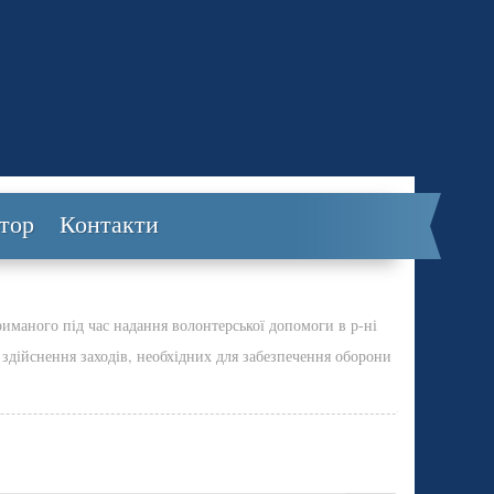
тор
Контакти
риманого під час надання волонтерської допомоги в р-ні
, здійснення заходів, необхідних для забезпечення оборони