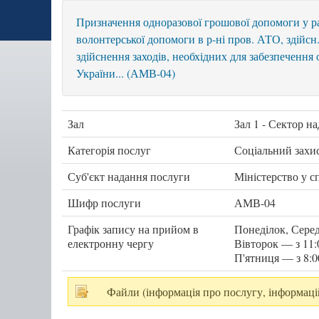
Призначення одноразової грошової допомоги у раз
волонтерської допомоги в р-ні пров. АТО, здійсн. 
здійснення заходів, необхідних для забезпечення
України... (АМВ-04)
Зал
Зал 1 - Сектор н
Категорія послуг
Соціальний захи
Суб'єкт надання послуги
Міністерство у с
Шифр послуги
АМВ-04
Графік запису на прийом в
Понеділок, Серед
електронну чергу
Вівторок — з 11:
П'ятниця — з 8:0
Файли (інформація про послугу, інформаці