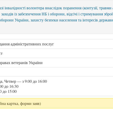
і інвалідності волонтера внаслідок поранення (контузії, травми 
заходів із забезпечення НБ і оборони, відсічі і стримування збро
 оборони України, захисту безпеки населення та інтересів держав
адання адміністративних послуг
ст
правах ветеранів України
а, Четвер — з 9:00 до 16:00
00 до 16:30
0 до 15:00
йна картка, форми заяв)