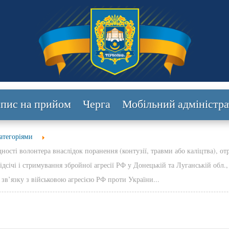
апис на прийом
Черга
Мобільний адміністра
атегоріями
ності волонтера внаслідок поранення (контузії, травми або каліцтва), от
відсічі і стримування збройної агресії РФ у Донецькій та Луганській обл.
 зв’язку з військовою агресією РФ проти України...