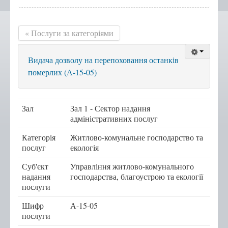
Положення, Регламент
« Послуги за категоріями
Структура
Графік роботи
Видача дозволу на перепоховання останків
Новини центру
померлих (А-15-05)
Новини Тернопільської
міської ради
Сертифікати
Зал
Зал 1 - Сектор надання
адміністративних послуг
Корисна інформація
Категорія
Житлово-комунальне господарство та
Віддалені робочі місця адміністраторів ЦНАП
послуг
екологія
с.Курівці
Суб'єкт
Управління житлово-комунального
с. Іванківці
надання
господарства, благоустрою та екології
послуги
с. Чернихів
с. Кобзарівка
Шифр
А-15-05
послуги
с. Городище