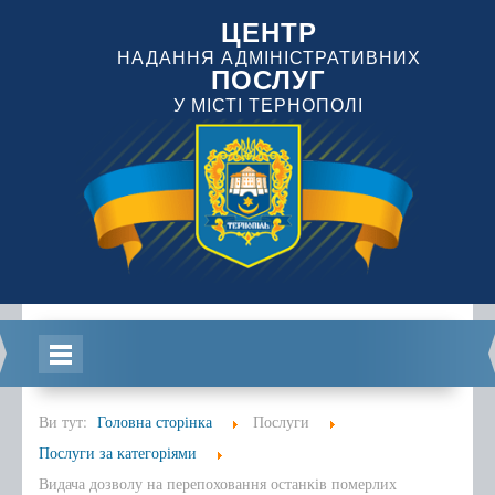
ЦЕНТР
НАДАННЯ АДМІНІСТРАТИВНИХ
ПОСЛУГ
У МІСТІ ТЕРНОПОЛІ
Головна
Ви тут:
Головна сторінка
Послуги
Послуги за категоріями
Видача дозволу на перепоховання останків померлих
Інформація