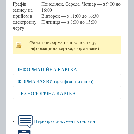
Графік
Понеділок, Середа, Четвер — з 9:00 до
Послуги
запису на
16:00
прийом в
Вівторок — з 11:00 до 16:30
електронну
П'ятниця — з 8:00 до 15:00
Послуги передбачені для захисників та
чергу
захисниць
Тернопільська міська рада
Файли (інформація про послугу,
інформаційна картка, форми заяв)
Міністерство у справах ветеранів України
е-Ветеран
ІНФОРМАЦІЙНА КАРТКА
Послуги за категоріями
Послуги за суб'єктами надання
Відкрити для перегляду
ФОРМА ЗАЯВИ (для фізичних осіб)
Перелік всіх послуг
Відкрити для перегляду
ТЕХНОЛОГІЧНА КАРТКА
Державні послуги онлайн
Відкрити для перегляду
Запис на прийом
Перевірка документів онлайн
Черга