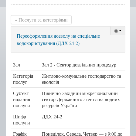
Положення, Регламент
« Послуги за категоріями
Структура
Графік роботи
Переоформлення дозволу на спеціальне
Новини центру
водокористування (ДДХ 24-2)
Новини Тернопільської
міської ради
Сертифікати
Зал
Зал 2 - Сектор дозвільних процедур
Корисна інформація
Категорія
Житлово-комунальне господарство та
послуг
екологія
Віддалені робочі місця адміністраторів ЦНАП
Суб'єкт
с.Курівці
Північно-Західний міжрегіональний
надання
сектор Державного агентства водних
с. Іванківці
послуги
ресурсів України
с. Чернихів
Шифр
ДДХ 24-2
с. Кобзарівка
послуги
с. Городище
Графік
Понеділок, Середа, Четвер — з 9:00 до