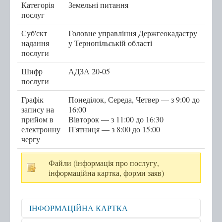
Категорія
Земельні питання
послуг
Послуги
Суб'єкт
Головне управління Держгеокадастру
Послуги передбачені для захисників та
надання
у Тернопільській області
захисниць
послуги
Тернопільська міська рада
Шифр
АДЗА 20-05
послуги
Міністерство у справах ветеранів України
Графік
е-Ветеран
Понеділок, Середа, Четвер — з 9:00 до
запису на
16:00
Послуги за категоріями
прийом в
Вівторок — з 11:00 до 16:30
електронну
П'ятниця — з 8:00 до 15:00
Послуги за суб'єктами надання
чергу
Перелік всіх послуг
Файли (інформація про послугу,
Державні послуги онлайн
інформаційна картка, форми заяв)
Запис на прийом
ІНФОРМАЦІЙНА КАРТКА
Черга