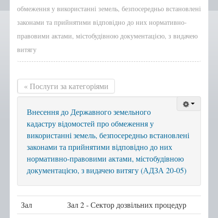
обмеження у використанні земель, безпосередньо встановлені
Положення, Регламент
законами та прийнятими відповідно до них нормативно-
Структура
правовими актами, містобудівною документацією, з видачею
витягу
Графік роботи
Новини центру
Новини Тернопільської
« Послуги за категоріями
міської ради
Сертифікати
Внесення до Державного земельного
Корисна інформація
кадастру відомостей про обмеження у
Віддалені робочі місця адміністраторів ЦНАП
використанні земель, безпосередньо встановлені
законами та прийнятими відповідно до них
с.Курівці
нормативно-правовими актами, містобудівною
с. Іванківці
документацією, з видачею витягу (АДЗА 20-05)
с. Чернихів
с. Кобзарівка
Зал
Зал 2 - Сектор дозвільних процедур
с. Городище