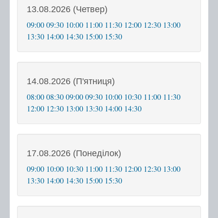
13.08.2026 (Четвер)
Послуги
09:00
09:30
10:00
11:00
11:30
12:00
12:30
13:00
13:30
14:00
14:30
15:00
15:30
Послуги передбачені для захисників та
захисниць
Тернопільська міська рада
14.08.2026 (П'ятниця)
Міністерство у справах ветеранів України
08:00
08:30
09:00
09:30
10:00
10:30
11:00
11:30
е-Ветеран
12:00
12:30
13:00
13:30
14:00
14:30
Послуги за категоріями
Послуги за суб'єктами надання
Перелік всіх послуг
17.08.2026 (Понеділок)
Державні послуги онлайн
09:00
10:00
10:30
11:00
11:30
12:00
12:30
13:00
13:30
14:00
14:30
15:00
15:30
Запис на прийом
Черга