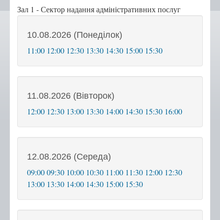
Зал 1 - Сектор надання адміністративних послуг
Положення, Регламент
10.08.2026 (Понеділок)
Структура
11:00
12:00
12:30
13:30
14:30
15:00
15:30
Графік роботи
Новини центру
Новини Тернопільської
міської ради
11.08.2026 (Вівторок)
Сертифікати
12:00
12:30
13:00
13:30
14:00
14:30
15:30
16:00
Корисна інформація
Віддалені робочі місця адміністраторів ЦНАП
с.Курівці
12.08.2026 (Середа)
с. Іванківці
09:00
09:30
10:00
10:30
11:00
11:30
12:00
12:30
с. Чернихів
13:00
13:30
14:00
14:30
15:00
15:30
с. Кобзарівка
с. Городище