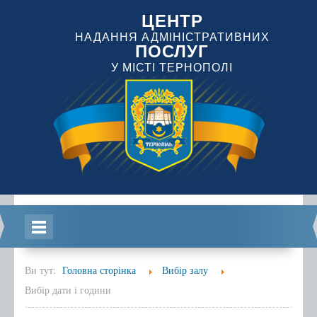
ЦЕНТР
НАДАННЯ АДМІНІСТРАТИВНИХ
ПОСЛУГ
У МІСТІ ТЕРНОПОЛІ
Головна
Ви тут:
Головна сторінка
Вибір залу
Вибір дати і години
Інформація