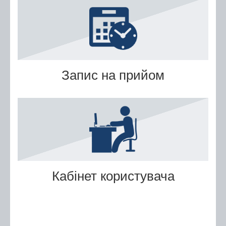
Послуги
Послуги передбачені для захисників та
захисниць
Тернопільська міська рада
Запис на прийом
Міністерство у справах ветеранів України
е-Ветеран
Послуги за категоріями
Послуги за суб'єктами надання
Перелік всіх послуг
Державні послуги онлайн
Кабінет користувача
Запис на прийом
Черга