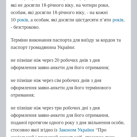
які не досягли 18-річного віку, на чотири роки,
особам, які досягли 18-річного віку, - на кожні
10
років
, а особам, які досягли шістдесяти п’яти
років
,
- безстроково.
Терміни виконання паспорта для виїзду за кордон та
паспорт громадянина України:
не пізніше ніж через 20 робочих днів з дня
оформлення заяви-анкети для його отримання;
не пізніше ніж через сім робочих днів з дня
оформлення заяви-анкети для його термінового
отримання;
не пізніше ніж через три робочих дні з дня
оформлення заяви-анкети для його отримання,
поданої протягом одного року з дня звільнення особи,
стосовно якої згідно із
Законом України
“Про
соціальний і правовий захист осіб, стосовно яких