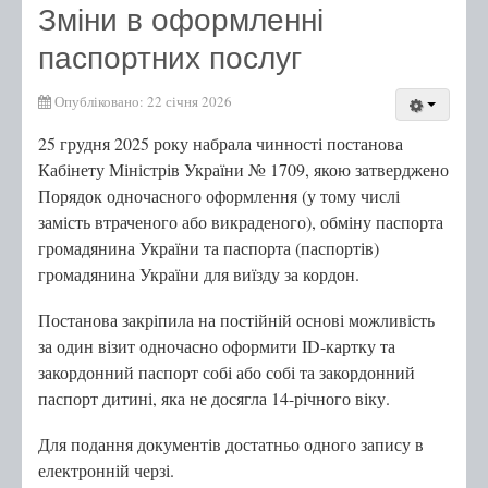
Зміни в оформленні
Мобільний адміністратор
паспортних послуг
Опубліковано: 22 січня 2026
Перелік категорій суб'єктів звернень
Перелік послуг
25 грудня 2025 року набрала чинності постанова
Кабінету Міністрів України № 1709, якою затверджено
Контакти
Порядок одночасного оформлення (у тому числі
замість втраченого або викраденого), обміну паспорта
Центр надання адміністративних послуг
громадянина України та паспорта (паспортів)
громадянина України для виїзду за кордон.
Центр рекрутингу української армії
Постанова закріпила на постійній основі можливість
за один візит одночасно оформити ID-картку та
закордонний паспорт собі або собі та закордонний
паспорт дитині, яка не досягла 14-річного віку.
Для подання документів достатньо одного запису в
електронній черзі.