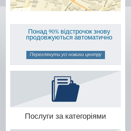
Положення, Регламент
Структура
Графік роботи
Понад 90% відстрочок знову
продовжуються автоматично
Новини центру
Новини Тернопільської
міської ради
Переглянути усі новини центру
Сертифікати
Корисна інформація
Віддалені робочі місця адміністраторів ЦНАП
с.Курівці
с. Іванківці
с. Чернихів
Послуги за категоріями
с. Кобзарівка
с. Городище