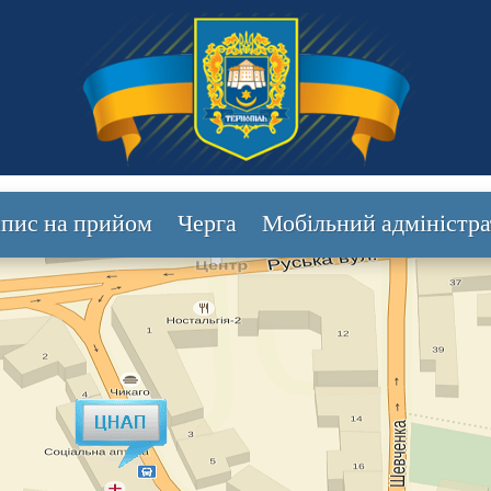
апис на прийом
Черга
Мобільний адміністра