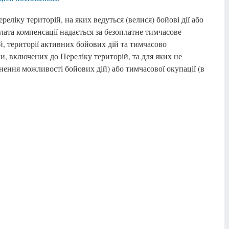
еліку територій, на яких ведуться (велися) бойові дії або
ата компенсації надається за безоплатне тимчасове
, території активних бойових дій та тимчасово
и, включених до Переліку територій, та для яких не
нення можливості бойових дій) або тимчасової окупації (в