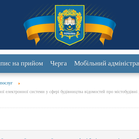
апис на прийом
Черга
Мобільний адміністра
 послуг
ної електронної системи у сфері будівництва відомостей про містобудівн