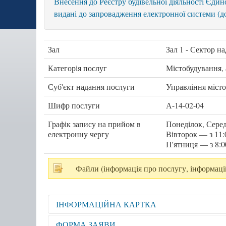
Внесення до Реєстру будівельної діяльності Єдин
видані до запровадження електронної системи (до
Зал
Зал 1 - Сектор н
Категорія послуг
Містобудування, 
Суб'єкт надання послуги
Управління місто
Шифр послуги
А-14-02-04
Графік запису на прийом в
Понеділок, Серед
електронну чергу
Вівторок — з 11:
П'ятниця — з 8:0
Файли (інформація про послугу, інформаці
ІНФОРМАЦІЙНА КАРТКА
Відкрити для перегляду
ФОРМА ЗАЯВИ