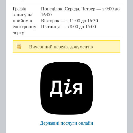
Графік
Понеділок, Середа, Четвер — з 9:00 до
Мобільний адміністратор
запису на
16:00
прийом в
Вівторок — з 11:00 до 16:30
електронну
П'ятниця — з 8:00 до 15:00
Перелік категорій суб'єктів звернень
чергу
Перелік послуг
Вичерпний перелік документів
Контакти
Центр надання адміністративних послуг
Центр рекрутингу української армії
Державні послуги онлайн