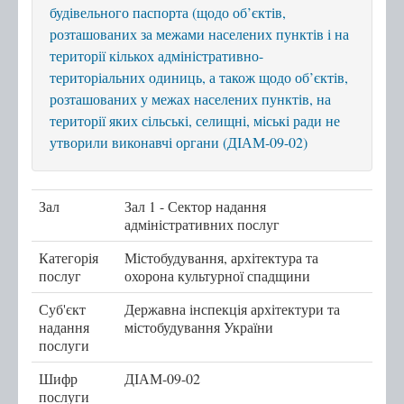
будівельного паспорта (щодо об’єктів,
Послуги
розташованих за межами населених пунктів і на
території кількох адміністративно-
Послуги передбачені для захисників та
територіальних одиниць, а також щодо об’єктів,
захисниць
розташованих у межах населених пунктів, на
території яких сільські, селищні, міські ради не
Тернопільська міська рада
утворили виконавчі органи (ДІАМ-09-02)
Міністерство у справах ветеранів України
е-Ветеран
Зал
Зал 1 - Сектор надання
Послуги за категоріями
адміністративних послуг
Послуги за суб'єктами надання
Категорія
Містобудування, архітектура та
Перелік всіх послуг
послуг
охорона культурної спадщини
Державні послуги онлайн
Суб'єкт
Державна інспекція архітектури та
надання
містобудування України
Запис на прийом
послуги
Шифр
ДІАМ-09-02
Черга
послуги