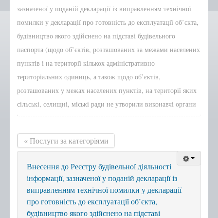
зазначеної у поданій декларації із виправленням технічної
Положення, Регламент
помилки у декларації про готовність до експлуатації об’єкта,
Структура
будівництво якого здійснено на підставі будівельного
паспорта (щодо об’єктів, розташованих за межами населених
Графік роботи
пунктів і на території кількох адміністративно-
Новини центру
територіальних одиниць, а також щодо об’єктів,
Новини Тернопільської
міської ради
розташованих у межах населених пунктів, на території яких
Сертифікати
сільські, селищні, міські ради не утворили виконавчі органи
Корисна інформація
Віддалені робочі місця адміністраторів ЦНАП
« Послуги за категоріями
с.Курівці
с. Іванківці
Внесення до Реєстру будівельної діяльності
інформації, зазначеної у поданій декларації із
с. Чернихів
виправленням технічної помилки у декларації
с. Кобзарівка
про готовність до експлуатації об’єкта,
с. Городище
будівництво якого здійснено на підставі