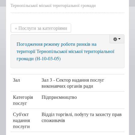
Тернопільської міської територіальної громади
Положення, Регламент
Структура
« Послуги за категоріями
Графік роботи
Новини центру
Погодження режиму роботи ринків на
Новини Тернопільської
території Тернопільської міської територіальної
міської ради
громади (Н-10-03-05)
Сертифікати
Корисна інформація
Зал
Зал 3 - Сектор надання послуг
Віддалені робочі місця адміністраторів ЦНАП
виконавчих органів ради
с.Курівці
Категорія
Підприємництво
с. Іванківці
послуг
с. Чернихів
Суб'єкт
Відділ торгівлі, побуту та захисту прав
надання
споживачів
с. Кобзарівка
послуги
с. Городище