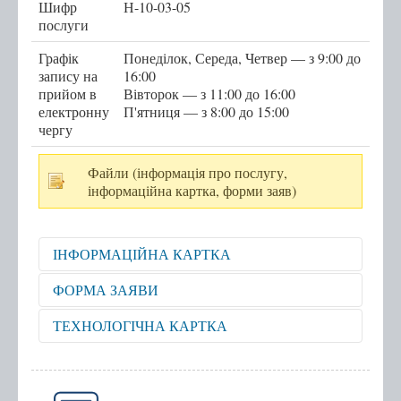
Шифр
Н-10-03-05
послуги
Послуги
Графік
Понеділок, Середа, Четвер — з 9:00 до
Послуги передбачені для захисників та
запису на
16:00
прийом в
захисниць
Вівторок — з 11:00 до 16:00
електронну
П'ятниця — з 8:00 до 15:00
Тернопільська міська рада
чергу
Міністерство у справах ветеранів України
Файли (інформація про послугу,
е-Ветеран
інформаційна картка, форми заяв)
Послуги за категоріями
Послуги за суб'єктами надання
ІНФОРМАЦІЙНА КАРТКА
Перелік всіх послуг
Відкрити для перегляду
ФОРМА ЗАЯВИ
Державні послуги онлайн
Відкрити для перегляду
ТЕХНОЛОГІЧНА КАРТКА
Запис на прийом
Відкрити для перегляду
Черга