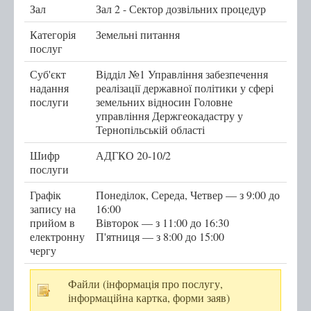
Зал
Зал 2 - Сектор дозвільних процедур
Мобільний адміністратор
Категорія
Земельні питання
послуг
Перелік категорій суб'єктів звернень
Суб'єкт
Відділ №1 Управління забезпечення
надання
реалізації державної політики у сфері
Перелік послуг
послуги
земельних відносин Головне
управління Держгеокадастру у
Контакти
Тернопільській області
Центр надання адміністративних послуг
Шифр
АДГКО 20-10/2
послуги
Центр рекрутингу української армії
Графік
Понеділок, Середа, Четвер — з 9:00 до
запису на
16:00
прийом в
Вівторок — з 11:00 до 16:30
електронну
П'ятниця — з 8:00 до 15:00
чергу
Файли (інформація про послугу,
інформаційна картка, форми заяв)