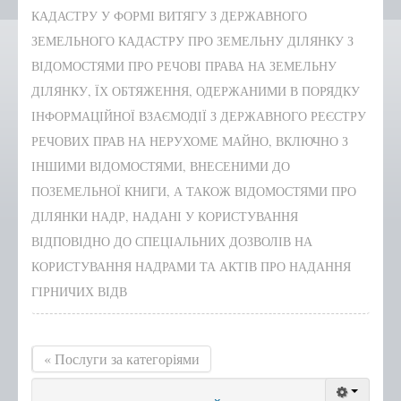
КАДАСТРУ У ФОРМІ ВИТЯГУ З ДЕРЖАВНОГО
Положення, Регламент
ЗЕМЕЛЬНОГО КАДАСТРУ ПРО ЗЕМЕЛЬНУ ДІЛЯНКУ З
Структура
ВІДОМОСТЯМИ ПРО РЕЧОВІ ПРАВА НА ЗЕМЕЛЬНУ
ДІЛЯНКУ, ЇХ ОБТЯЖЕННЯ, ОДЕРЖАНИМИ В ПОРЯДКУ
Графік роботи
ІНФОРМАЦІЙНОЇ ВЗАЄМОДІЇ З ДЕРЖАВНОГО РЕЄСТРУ
Новини центру
РЕЧОВИХ ПРАВ НА НЕРУХОМЕ МАЙНО, ВКЛЮЧНО З
Новини Тернопільської
міської ради
ІНШИМИ ВІДОМОСТЯМИ, ВНЕСЕНИМИ ДО
Сертифікати
ПОЗЕМЕЛЬНОЇ КНИГИ, А ТАКОЖ ВІДОМОСТЯМИ ПРО
ДІЛЯНКИ НАДР, НАДАНІ У КОРИСТУВАННЯ
Корисна інформація
ВІДПОВІДНО ДО СПЕЦІАЛЬНИХ ДОЗВОЛІВ НА
Віддалені робочі місця адміністраторів ЦНАП
КОРИСТУВАННЯ НАДРАМИ ТА АКТІВ ПРО НАДАННЯ
с.Курівці
ГІРНИЧИХ ВІДВ
с. Іванківці
с. Чернихів
« Послуги за категоріями
с. Кобзарівка
с. Городище