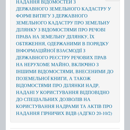
НАДАННЯ ВІДОМОСТЕЙ З
ДЕРЖАВНОГО ЗЕМЕЛЬНОГО КАДАСТРУ У
Послуги
ФОРМІ ВИТЯГУ З ДЕРЖАВНОГО
ЗЕМЕЛЬНОГО КАДАСТРУ ПРО ЗЕМЕЛЬНУ
Послуги передбачені для захисників та
ДІЛЯНКУ З ВІДОМОСТЯМИ ПРО РЕЧОВІ
захисниць
ПРАВА НА ЗЕМЕЛЬНУ ДІЛЯНКУ, ЇХ
Тернопільська міська рада
ОБТЯЖЕННЯ, ОДЕРЖАНИМИ В ПОРЯДКУ
Міністерство у справах ветеранів України
ІНФОРМАЦІЙНОЇ ВЗАЄМОДІЇ З
ДЕРЖАВНОГО РЕЄСТРУ РЕЧОВИХ ПРАВ
е-Ветеран
НА НЕРУХОМЕ МАЙНО, ВКЛЮЧНО З
Послуги за категоріями
ІНШИМИ ВІДОМОСТЯМИ, ВНЕСЕНИМИ ДО
Послуги за суб'єктами надання
ПОЗЕМЕЛЬНОЇ КНИГИ, А ТАКОЖ
ВІДОМОСТЯМИ ПРО ДІЛЯНКИ НАДР,
Перелік всіх послуг
НАДАНІ У КОРИСТУВАННЯ ВІДПОВІДНО
Державні послуги онлайн
ДО СПЕЦІАЛЬНИХ ДОЗВОЛІВ НА
КОРИСТУВАННЯ НАДРАМИ ТА АКТІВ ПРО
Запис на прийом
НАДАННЯ ГІРНИЧИХ ВІДВ (АДГКО 20-10/2)
Черга