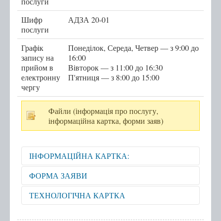
послуги
Послуги
Шифр
АДЗА 20-01
послуги
Послуги передбачені для захисників та
Графік
Понеділок, Середа, Четвер — з 9:00 до
захисниць
запису на
16:00
прийом в
Тернопільська міська рада
Вівторок — з 11:00 до 16:30
електронну
П'ятниця — з 8:00 до 15:00
Міністерство у справах ветеранів України
чергу
е-Ветеран
Файли (інформація про послугу,
Послуги за категоріями
інформаційна картка, форми заяв)
Послуги за суб'єктами надання
Перелік всіх послуг
ІНФОРМАЦІЙНА КАРТКА:
Державні послуги онлайн
Відкрити для перегляду
ФОРМА ЗАЯВИ
Запис на прийом
Відкрити для перегляду
ТЕХНОЛОГІЧНА КАРТКА
Черга
Відкрити для перегляду