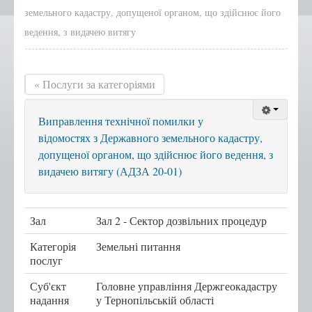
земельного кадастру, допущеної органом, що здійснює його
Положення, Регламент
ведення, з видачею витягу
Структура
Графік роботи
« Послуги за категоріями
Новини центру
Новини Тернопільської
Виправлення технічної помилки у
міської ради
відомостях з Державного земельного кадастру,
Сертифікати
допущеної органом, що здійснює його ведення, з
Корисна інформація
видачею витягу (АДЗА 20-01)
Віддалені робочі місця адміністраторів ЦНАП
с.Курівці
Зал
Зал 2 - Сектор дозвільних процедур
с. Іванківці
Категорія
Земельні питання
с. Чернихів
послуг
с. Кобзарівка
Суб'єкт
Головне управління Держгеокадастру
надання
у Тернопільській області
с. Городище